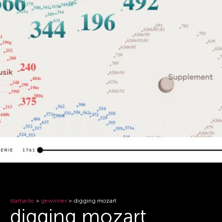
startseite
>
gewinner
>
digging mozart
digging mozart