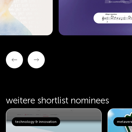
weitere shortlist nominees
technology & innovation
metavers