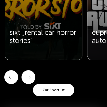
sixt „rental car horror
cupr
stories“
auto
Zur Shortlist