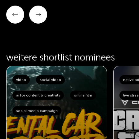
weitere shortlist nominees
video
social video
native ad
ai for content & creativity
online film
live stre
social media campaign