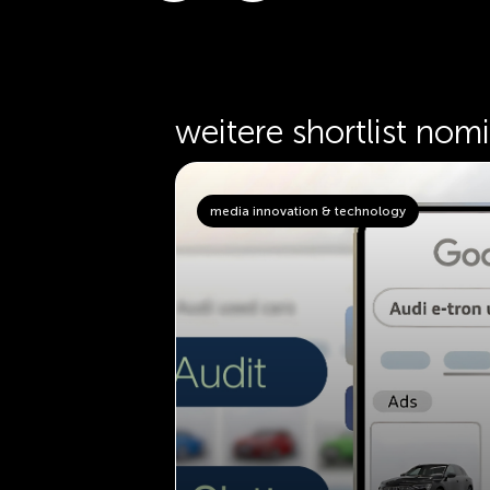
weitere shortlist nom
ology
media innovation & technology