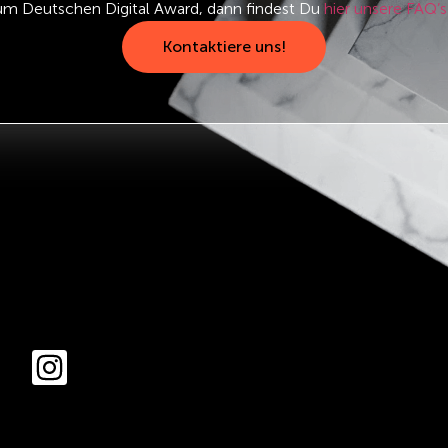
um Deutschen Digital Award, dann findest Du
hier unsere FAQ’s
Kontaktiere uns!