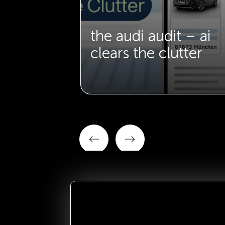
f schwarz
the audi audit – ai
clears the clutter