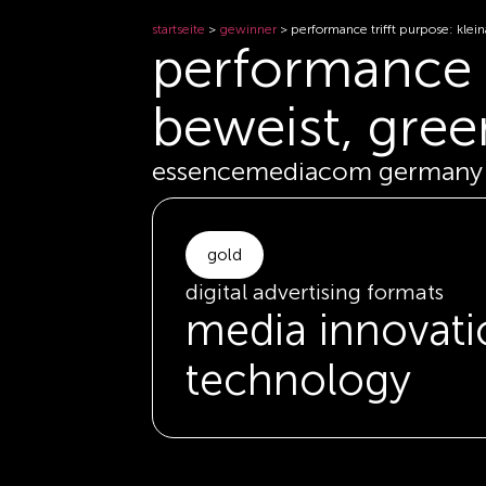
startseite
>
gewinner
>
performance trifft purpose: kle
performance t
beweist, gre
essencemediacom germany f
gold
digital advertising formats
media innovati
technology