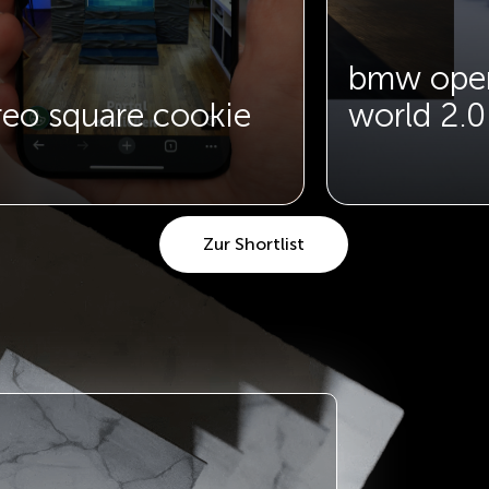
bmw ope
reo square cookie
world 2.0
Zur Shortlist