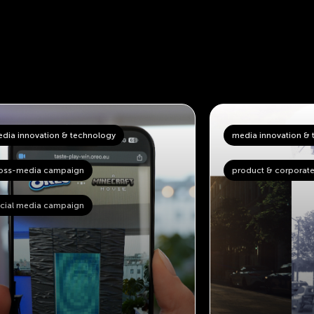
dia innovation & technology
media innovation & 
oss-media campaign
product & corporate
cial media campaign