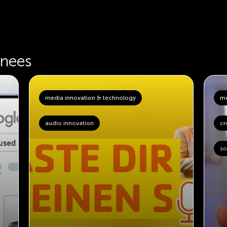
inees
media innovation & technology
me
audio innovation
cr
so