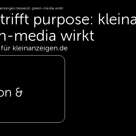
inanzeigen beweist, green-media wirkt
rifft purpose: klei
en-media wirkt
ür kleinanzeigen.de
on &