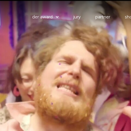
der award
jury
partner
sho