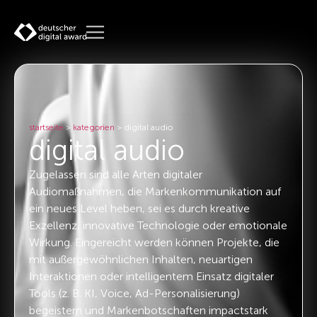
startseite
>
kategorien
>
digital audio
digital audio
Zugelassen sind alle Arten digitaler
Audiomaßnahmen, die Markenkommunikation auf
ein neues Level heben, sei es durch kreative
Exzellenz, innovative Technologie oder emotionale
Wirkung. Eingereicht werden können Projekte, die
mit außergewöhnlichen Inhalten, neuartigen
Interaktionen oder intelligentem Einsatz digitaler
Tools (z. B. KI, Voice, Ad-Personalisierung)
begeistern und Markenbotschaften impactstark