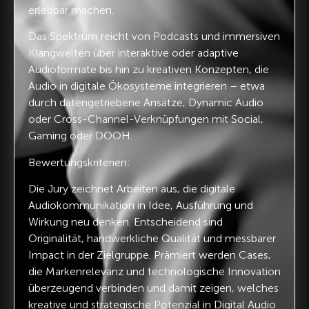
erlebbar machen.
Das Spektrum reicht von Podcasts und immersiven
Klangwelten über interaktive oder adaptive
Audioformate bis hin zu kreativen Konzepten, die
Audio in digitale Ökosysteme integrieren – etwa
durch datengetriebene Ansätze, Dynamic Audio
oder Cross-Channel-Verknüpfungen mit Social,
Gaming oder DOOH.
Bewertungskriterien:
Die Jury zeichnet Arbeiten aus, die digitale
Audiokommunikation in Idee, Ausführung und
Wirkung neu denken. Entscheidend sind
Originalität, handwerkliche Qualität und messbarer
Impact in der Zielgruppe. Prämiert werden Cases,
die Markenrelevanz und technologische Innovation
überzeugend verbinden und damit zeigen, welches
kreative und strategische Potenzial in Digital Audio