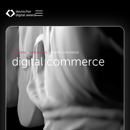
startseite
>
kategorien
>
digital commerce
digital commerce