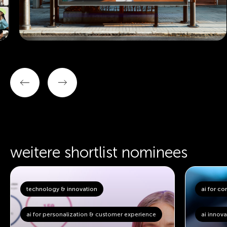
weitere shortlist nominees
technology & innovation
ai for co
ai for personalization & customer experience
ai innov