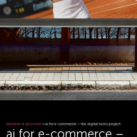
startseite
>
gewinner
>
ai for e-commerce – the digital twins project
ai for e-commerce –