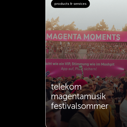
products & services
creator –
telekom
ng auf
magentamusik
festivalsommer