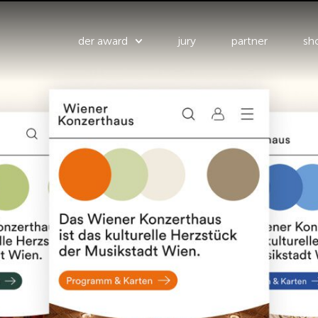
der award
jury
partner
sho