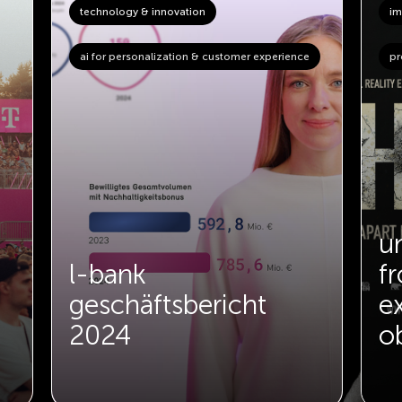
technology & innovation
im
ai for personalization & customer experience
pr
u
l-bank
fr
geschäftsbericht
e
2024
o