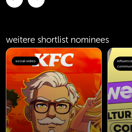
weitere shortlist nominees
social video
influenc
communi