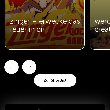
zinger – erwecke das
wero
feuer in dir
crea
Zur Shortlist