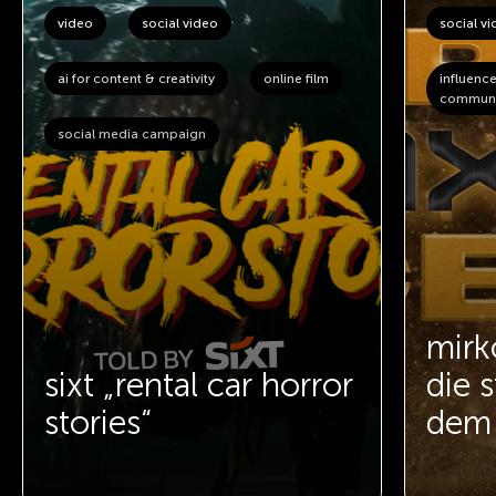
video
social video
social v
ai for content & creativity
online film
influenc
communi
social media campaign
mirk
sixt „rental car horror
die s
stories“
dem 