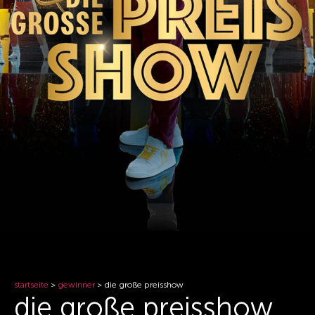
startseite
>
gewinner
>
die große preisshow
die große preisshow