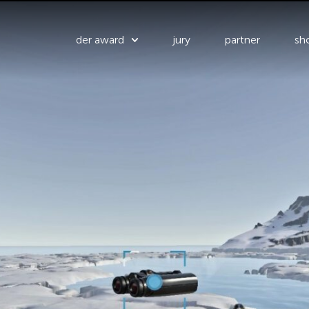
der award
jury
partner
sho