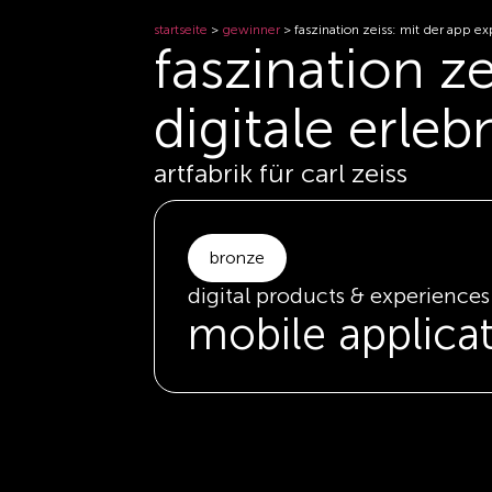
startseite
>
gewinner
>
faszination zeiss: mit der app e
faszination ze
digitale erle
artfabrik für carl zeiss
bronze
digital products & experiences
mobile applica