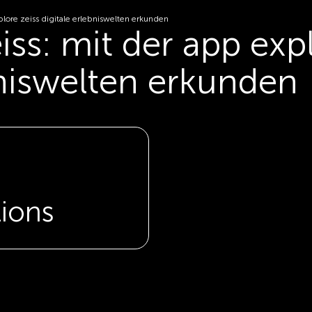
xplore zeiss digitale erlebniswelten erkunden
iss: mit der app exp
bniswelten erkunden
tions