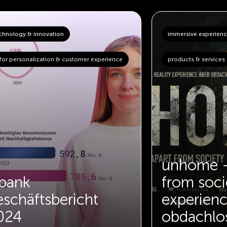
chnology & innovation
immersive experiences
 for personalization & customer experience
products & services
unhome –
-bank
from soci
eschäftsbericht
experienc
024
obdachlos