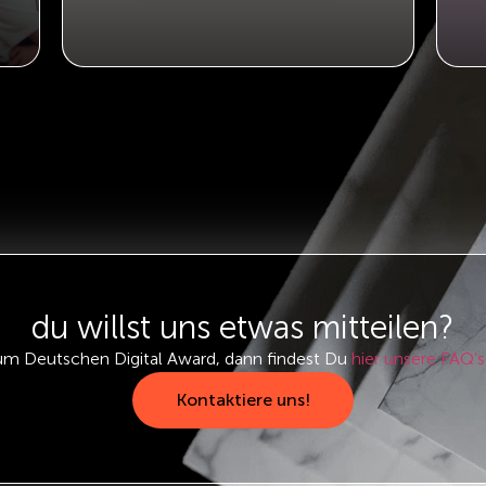
du willst uns etwas mitteilen?
um Deutschen Digital Award, dann findest Du
hier unsere FAQ’s
Kontaktiere uns!