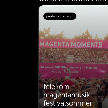
products & services
creator –
telekom
ng auf
magentamusik
festivalsommer