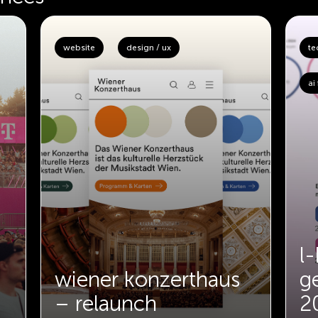
website
design / ux
te
ai
l
wiener konzerthaus
g
– relaunch
2