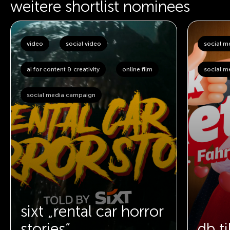
weitere shortlist nominees
video
social video
social 
ai for content & creativity
online film
social m
social media campaign
sixt „rental car horror
stories“
db ti