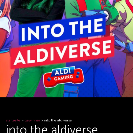
startseite
>
gewinner
>
into the aldiverse
into the aldiverse