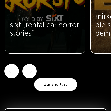
mirk
sixt „rental car horror
die s
stories“
dem 
Zur Shortlist