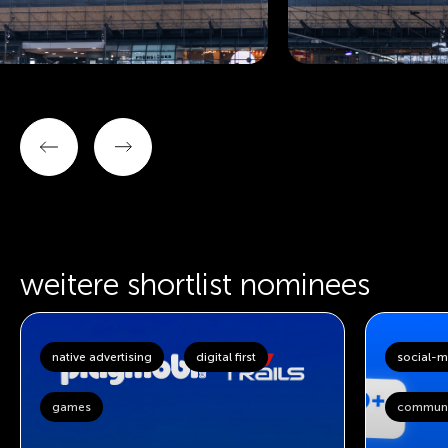
weitere shortlist nominees
native advertising
digital first
social-me
games
communit