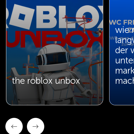
wie 
lang
der 
unte
mark
the roblox unbox
mac