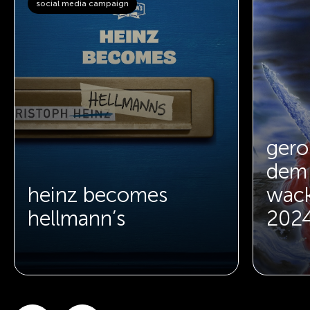
social media campaign
gero
dem 
heinz becomes
wack
hellmann’s
202