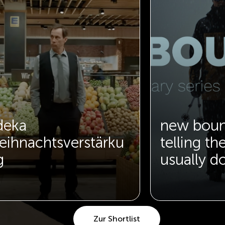
deka
new boun
eihnachtsverstärku
telling th
g
usually do
Zur Shortlist