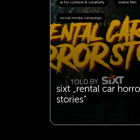
ai for content & creativity
online film
social media campaign
iebe geht
magen
l weiter
sixt „rental car horro
stories“