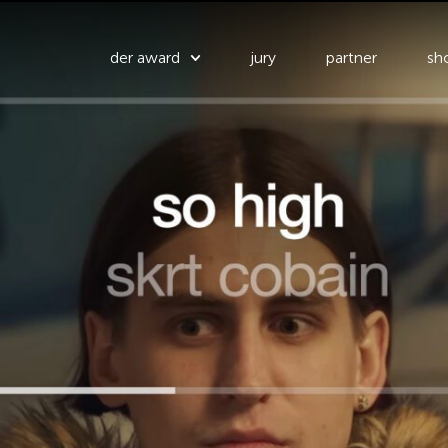
der award
jury
partner
sho