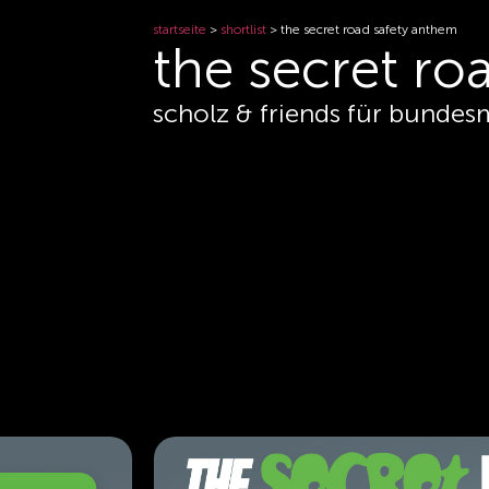
startseite
>
shortlist
>
the secret road safety anthem
the secret ro
scholz & friends für bundesm