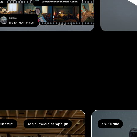
line film
social media campaign
online film