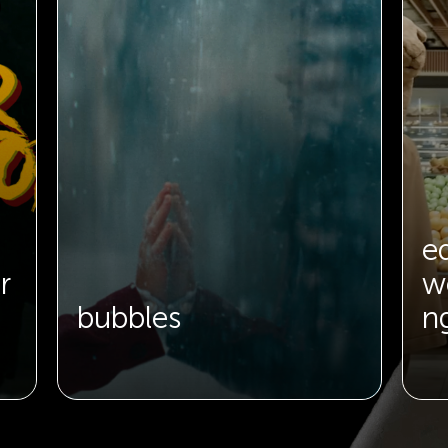
e
r
w
bubbles
n