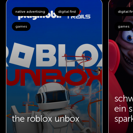
native advertising
digital first
digital fir
games
games
schw
ein s
the roblox unbox
spar