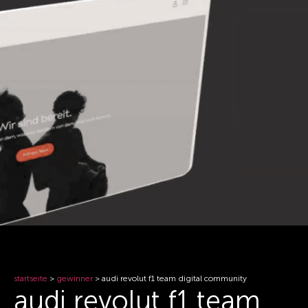
startseite
>
gewinner
>
audi revolut f1 team digital community
audi revolut f1 team