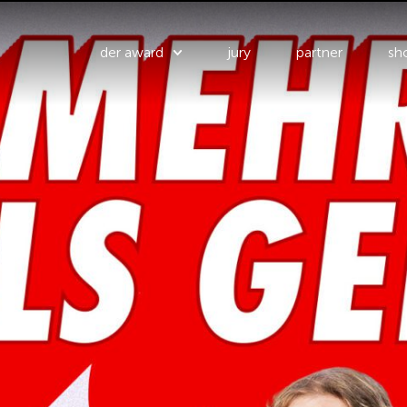
der award
jury
partner
sho