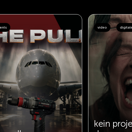
ents
video
digital
kein proj