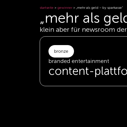
startseite
>
gewinner
>
„mehr als geld – by sparkasse”
„mehr als gel
klein aber für newsroom de
bronze
branded entertainment
content-platt