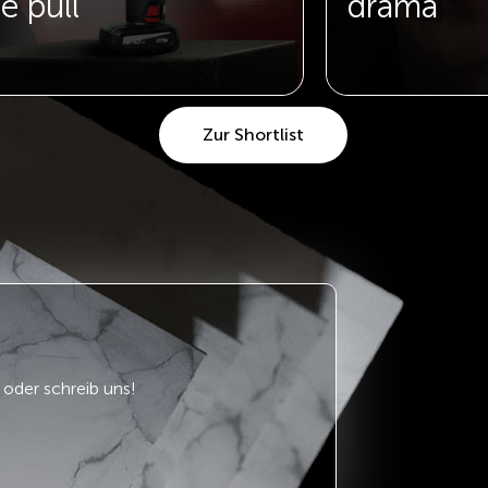
e pull
drama
Zur Shortlist
oder schreib uns!