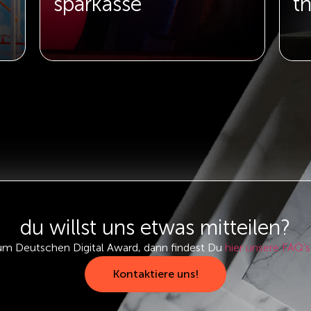
sparkasse
th
du willst uns etwas mitteilen?
um Deutschen Digital Award, dann findest Du
hier unsere FAQ’s
Kontaktiere uns!