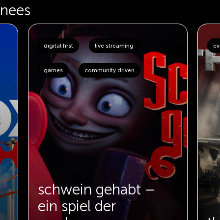
inees
digital first
live streaming
ev
games
community driven
schwein gehabt –
ein spiel der