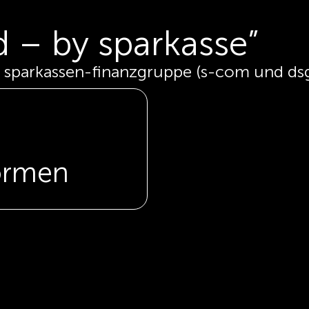
d – by sparkasse”
r sparkassen-finanzgruppe (s-com und ds
formen