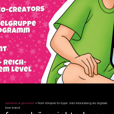
startseite
>
gewinner
>
from hörspiel to hype: bibi blocksberg als digitale
love brand