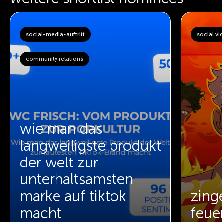
social-media-auftritt
social v
community relations
wie man das
langweiligste produkt
der welt zur
unterhaltsamsten
marke auf tiktok
zing
macht
feuer