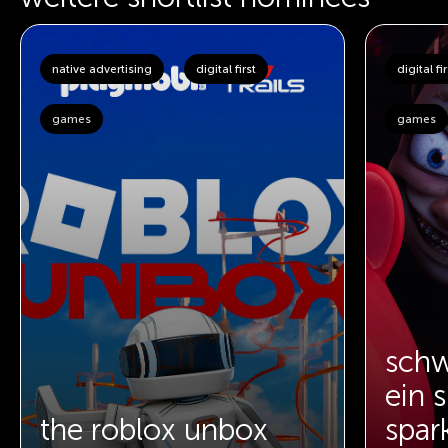
native advertising
digital first
digital fir
games
games
schw
ein s
the roblox unbox
spar