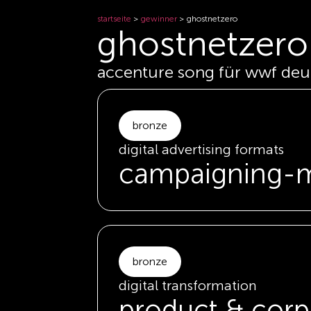
startseite
>
gewinner
>
ghostnetzero
ghostnetzero
accenture song für wwf deu
bronze
digital advertising formats
campaigning-m
bronze
digital transformation
product & corp