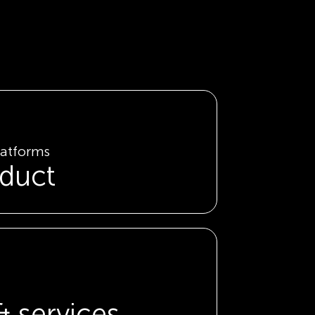
latforms
oduct
& services