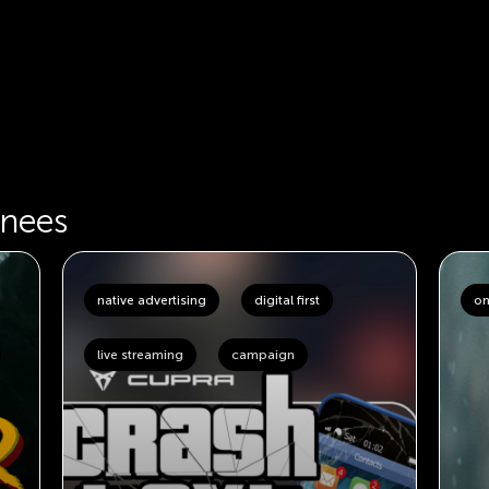
inees
native advertising
digital first
on
live streaming
campaign