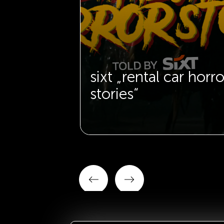
eam
sixt „rental car horro
stories“