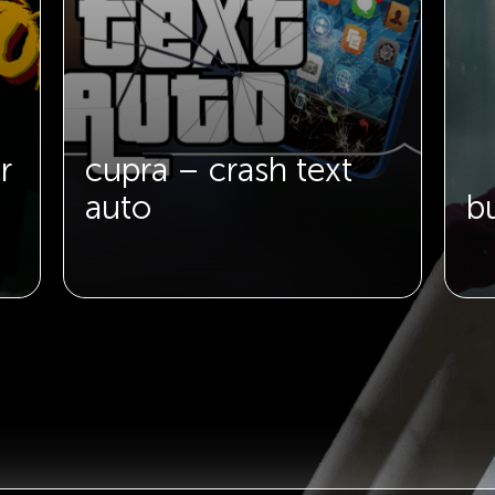
r
cupra – crash text
auto
b