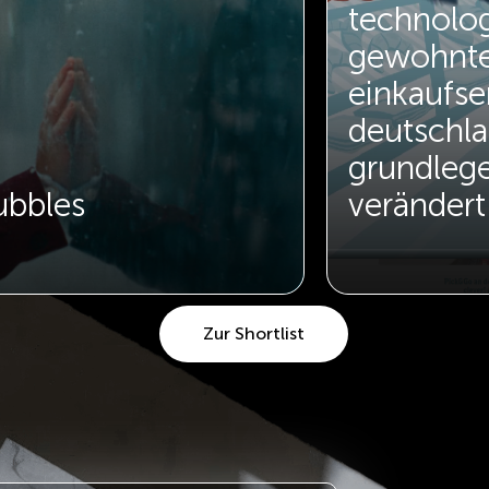
technolog
gewohnt
einkaufser
deutschl
grundleg
ubbles
verändert
Zur Shortlist