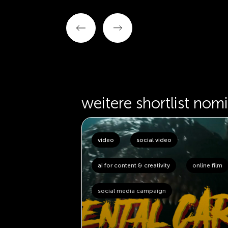
weitere shortlist nom
(vr / ar)
video
social video
ai for content & creativity
online film
social media campaign