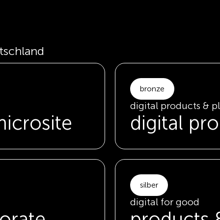
tschland
bronze
digital products & p
icrosite
digital pr
silber
digital for good
orate
products 