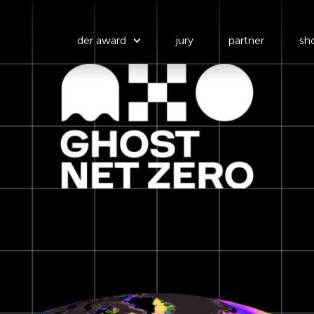
der award
jury
partner
sho