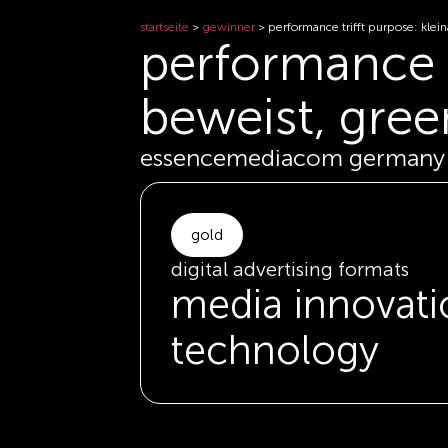
startseite
>
gewinner
>
performance trifft purpose: kle
performance t
beweist, gre
essencemediacom germany f
gold
digital advertising formats
media innovati
technology