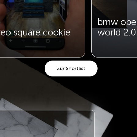
bmw ope
reo square cookie
world 2.0
Zur Shortlist