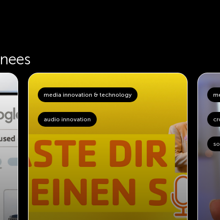
inees
media innovation & technology
me
audio innovation
cr
so