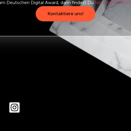
um Deutschen Digital Award, dann findest Du
hier unsere FAQ’s
Kontaktiere uns!