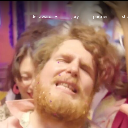
der award
jury
partner
sho