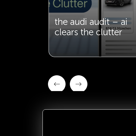
f schwarz
the audi audit – ai
clears the clutter