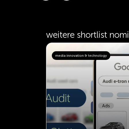
weitere shortlist nom
ology
media innovation & technology