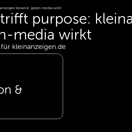
inanzeigen beweist, green-media wirkt
rifft purpose: klei
en-media wirkt
ür kleinanzeigen.de
on &