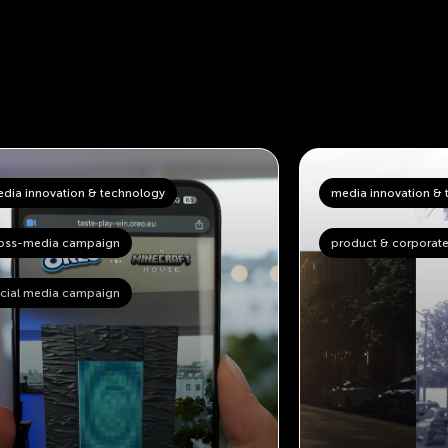
dia innovation & technology
media innovation & 
oss-media campaign
product & corporate
cial media campaign