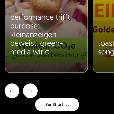
performance trifft
purpose:
kleinanzeigen
beweist, green-
toas
media wirkt
song
Zur Shortlist