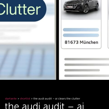
startseite
>
shortlist
>
the audi audit – ai clears the clutter
the audi audit – ai